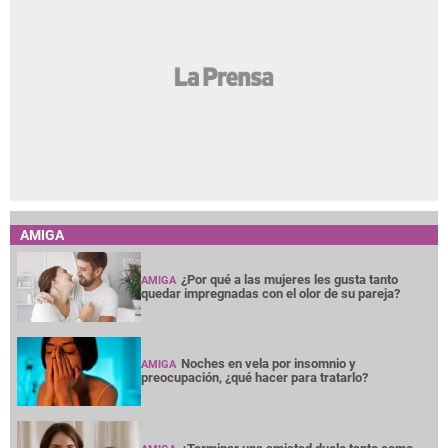
¿Por qué a las mujeres les gusta tanto
AMIGA
quedar impregnadas con el olor de su pareja?
Noches en vela por insomnio y
AMIGA
preocupación, ¿qué hacer para tratarlo?
¿Terminar una amistad duele tanto como
AMIGA
una ruptura amorosa?
¿Cabello largo o corto? Elige tu corte según
AMIGA
tu cuello
Entre mujeres: guía para acompañar a su
AMIGA
amiga o familiar con cáncer de mama