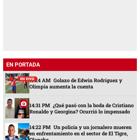
11:24 AM
Golazo de Edwin Rodríguez y
Olimpia aumenta la cuenta
14:31 PM
¿Qué pasó con la boda de Cristiano
Ronaldo y Georgina? Ocurrió lo impensado
14:22 PM
Un policía y un jornalero mueren
en enfrentamiento en el sector de El Tigre,
Olancho
14:54 PM
Hallan cuerpo dentro de un saco
en basurero clandestino en barrio Medina,
SPS
14:00 PM
Doña Rosario, madre de 10 hijos,
es asesinada mientras iba para la iglesia en
Lempira