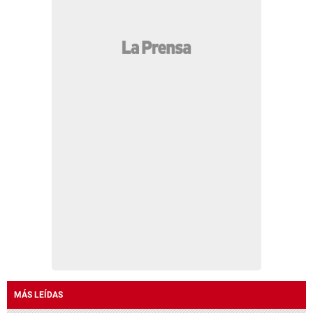
MÁS LEÍDAS
Génesis fue localizada por Interpol después de 20
días desaparecida
Barça recibe nueva respuesta por Rodri, reunión
con Julián y sorpresa con Endrick
Frustración en Motagua, su insólito error e
histórico triunfo del Estrella Roja