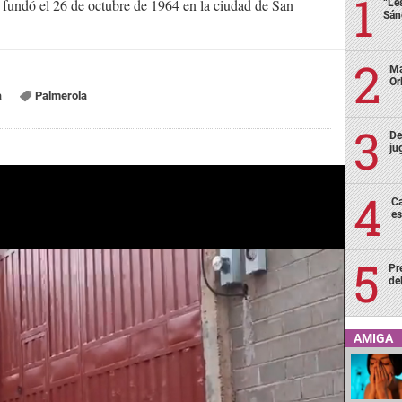
Se fundó el 26 de octubre de 1964 en la ciudad de San
“Le
Sán
Ma
Or
a
Palmerola
De
ju
Ca
es
Pr
de
AMIGA