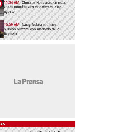
11:04 AM
Clima en Honduras: en estas
zonas habrá lluvias este viernes 7 de
agosto
10:09 AM
Nasry Asfura sostiene
reunión bilateral con Abelardo de la
Espriella
DAS