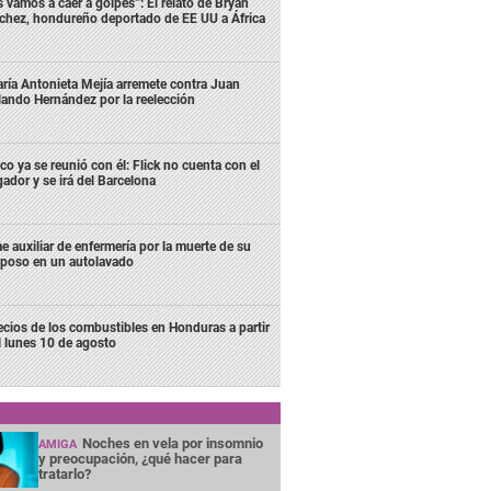
s vamos a caer a golpes”: El relato de Bryan
chez, hondureño deportado de EE UU a África
ría Antonieta Mejía arremete contra Juan
lando Hernández por la reelección
co ya se reunió con él: Flick no cuenta con el
gador y se irá del Barcelona
e auxiliar de enfermería por la muerte de su
poso en un autolavado
ecios de los combustibles en Honduras a partir
l lunes 10 de agosto
Noches en vela por insomnio
AMIGA
y preocupación, ¿qué hacer para
tratarlo?