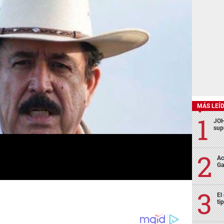
MÁS LEÍ
JOH
sup
Ac
Ga
El
ti