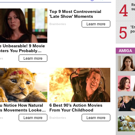
Re
su
"E
po
AMIGA