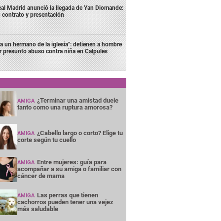
al Madrid anunció la llegada de Yan Diomande:
 contrato y presentación
ra un hermano de la iglesia": detienen a hombre
r presunto abuso contra niña en Calpules
¿Terminar una amistad duele
AMIGA
tanto como una ruptura amorosa?
¿Cabello largo o corto? Elige tu
AMIGA
corte según tu cuello
Entre mujeres: guía para
AMIGA
acompañar a su amiga o familiar con
cáncer de mama
Las perras que tienen
AMIGA
cachorros pueden tener una vejez
más saludable