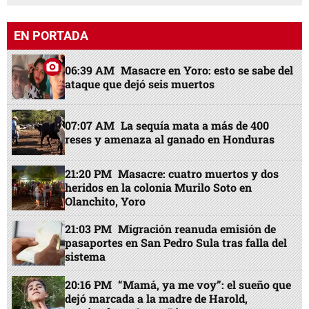
EN PORTADA
06:39 AM
Masacre en Yoro: esto se sabe del
ataque que dejó seis muertos
07:07 AM
La sequía mata a más de 400
reses y amenaza al ganado en Honduras
21:20 PM
Masacre: cuatro muertos y dos
heridos en la colonia Murilo Soto en
Olanchito, Yoro
21:03 PM
Migración reanuda emisión de
pasaportes en San Pedro Sula tras falla del
sistema
20:16 PM
“Mamá, ya me voy”: el sueño que
dejó marcada a la madre de Harold,