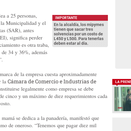
ea a 25 personas,
IMPORTANTE
 la Municipalidad y el
En la alcaldía, los mipymes
tas (SAR), antes
tienen que sacar tres
solvencias por un costo de
I), significa perder
L450 y L500. Para tenerlas
deben estar al día.
ciamiento es otra traba,
és de 34 y 36%, además
”.
 marca de la empresa cuesta aproximadamente
r la
Cámara de Comercio e Industrias de
LA PREN
nstituirse legalmente como empresa se debe
de cinco y un máximo de diez requerimientos cada
costo.
u mamá se dedica a la panadería, manifestó que
nónimo de oneroso. “Tenemos que pagar diez mil