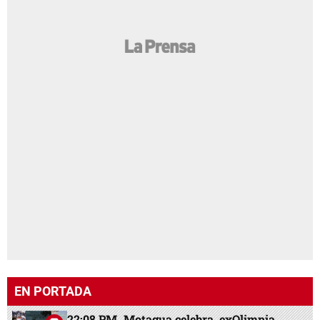
EN PORTADA
22:08 PM
Motagua celebra, exOlimpia