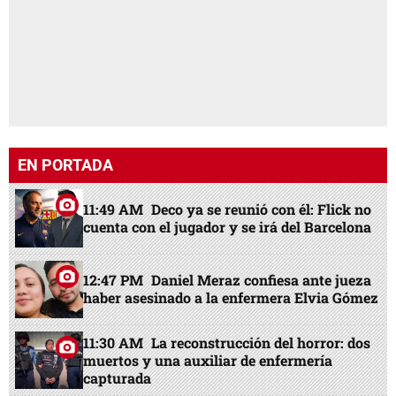
EN PORTADA
11:49 AM
Deco ya se reunió con él: Flick no
cuenta con el jugador y se irá del Barcelona
12:47 PM
Daniel Meraz confiesa ante jueza
haber asesinado a la enfermera Elvia Gómez
11:30 AM
La reconstrucción del horror: dos
muertos y una auxiliar de enfermería
capturada