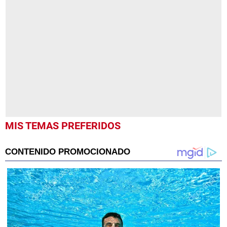
seconds
of
1
minute,
46
seconds
MIS TEMAS PREFERIDOS