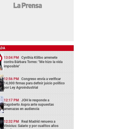
ADA
13:04 PM
Cynthia Klitbo arremete
contra Bárbara Torres: "Me hizo la vida
imposible"
12:56 PM
Congreso envía a verificar
14,000 firmas para definir juicio político
por Ley Agroindustrial
12:17 PM
JOH le responde a
Dagoberto Aspra ante supuestas
amenazas en audiencia
12:32 PM
Real Madrid renueva a
Vinicius: Salario y por cuañtos años