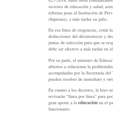
027-2018, entre otros considerados
sectores de educación y salud, asi
reforma justa al Institución de Pre
(Inprema), a más tardar en julio.
En esa línea de exigencias, están l
deducciones del décimotercer y dec
juntas de selección para que se resp
debe ser efectivo a más tardar en e
Por su parte, el ministro de Educa
abiertos a solucionar la problemáti
acompañadas por la Secretaría del 
pueden resolver de inmediato y otro
En cuanto a los decretos, le hizo u
revisarán “línea por línea” para po
educación
gran aporte a la
en el pa
funcionario.