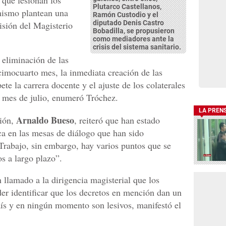
 que lesionan los
Plutarco Castellanos,
mismo plantean una
Ramón Custodio y el
diputado Denis Castro
visión del Magisterio
Bobadilla, se propusieron
como mediadores ante la
crisis del sistema sanitario.
a eliminación de las
imocuarto mes, la inmediata creación de las
ete la carrera docente y el ajuste de los colaterales
l mes de julio, enumeró Tróchez.
LA PREN
Arnaldo Bueso
ción,
, reiteró que han estado
ca en las mesas de diálogo que han sido
Trabajo, sin embargo, hay varios puntos que se
s a largo plazo”.
n llamado a la dirigencia magisterial que los
der identificar que los decretos en mención dan un
ís y en ningún momento son lesivos, manifestó el