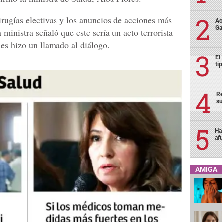
irugías electivas y los anuncios de acciones más
Ac
Ga
 ministra señaló que este sería un acto terrorista
 les hizo un llamado al diálogo.
El
ti
Re
su
Ha
af
AMIGA