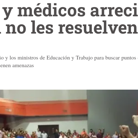
 y médicos arrec
i no les resuelve
erio y los ministros de Educación y Trabajo para buscar punto
tienen amenazas