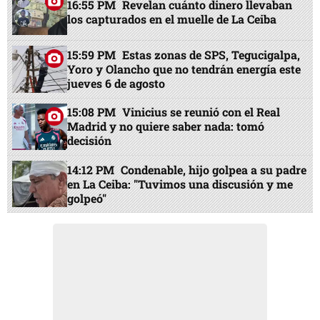
16:55 PM
Revelan cuánto dinero llevaban
los capturados en el muelle de La Ceiba
15:59 PM
Estas zonas de SPS, Tegucigalpa,
Yoro y Olancho que no tendrán energía este
jueves 6 de agosto
15:08 PM
Vinicius se reunió con el Real
Madrid y no quiere saber nada: tomó
decisión
14:12 PM
Condenable, hijo golpea a su padre
en La Ceiba: "Tuvimos una discusión y me
golpeó"