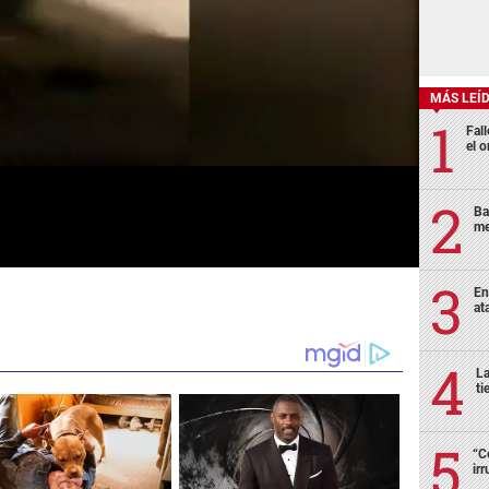
MÁS LEÍ
Fall
el o
Ba
me
En
at
La
ti
“C
ir