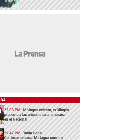
ADA
22:08 PM
Motagua celebra, exOlimpia
presente y las chicas que enamoraron
en el Nacional
22:42 PM
Tabla Copa
Centroamericana: Motagua sonríe y