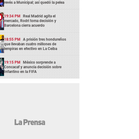
revés a Municipal; así quedó la pelea
19:34 PM
Real Madrid agita el
mercado, Rodri toma decisión y
Barcelona cierra acuerdo
18:55 PM
A prisión tres hondureños
que llevaban cuatro millones de
lempiras en efectivo en La Ceiba
19:15 PM
México sorprende a
Concacaf y anuncia decisión sobre
Infantino en la FIFA