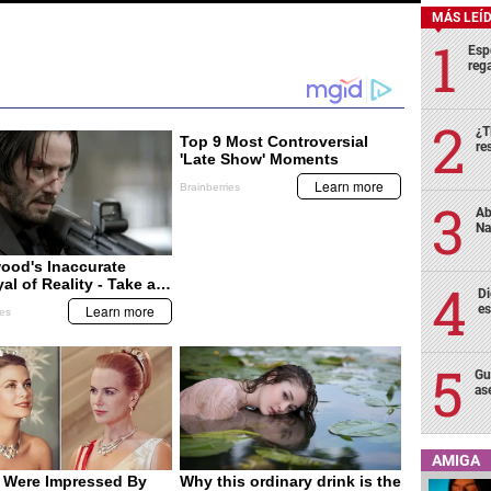
MÁS LEÍ
Esp
rega
¿T
re
Ab
Na
Di
es
Gu
as
AMIGA