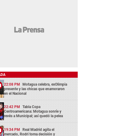
ADA
22:08 PM
Motagua celebra, exOlimpia
presente y las chicas que enamoraron
en el Nacional
22:42 PM
Tabla Copa
Centroamericana: Motagua sonríe y
revés a Municipal; así quedó la pelea
19:34 PM
Real Madrid agita el
mercado, Rodri toma decisión y