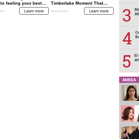
Mu
At
Co
Ba
El
an
AMIGA