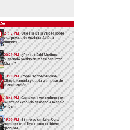
ADA
21:17 PM
Sale a la luz la verdad sobre
vida privada de Vozinha: Adiós a
rumores
20:29 PM
¿Por qué Said Martínez
suspendió partido de Messi con Inter
Miami ?
13:29 PM
Copa Centroamericana:
Olimpia remonta y queda a un paso de
la clasificación
18:46 PM
Capturan a venezolano por
muerte de expolicía en asalto a negocio
en Danlí
19:00 PM
18 meses sin fallo: Corte
mantiene en el limbo caso de líderes
garífunas