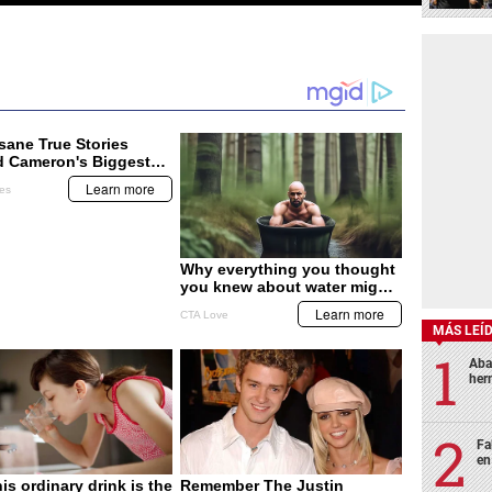
MÁS LEÍ
Aba
her
Fa
en