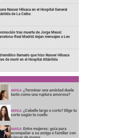
ere Nasser Hilsaca en el Hospital General
lántida de La Ceiba
nmoción tras muerte de Jorge Messi:
rcelona-Real Madrid dejan mensajes a Leo
 dramático llamado que hizo Nasser Hilsaca
tes de morir en el Hospital Atlántida
¿Terminar una amistad duele
AMIGA
tanto como una ruptura amorosa?
¿Cabello largo o corto? Elige tu
AMIGA
corte según tu cuello
Entre mujeres: guía para
AMIGA
acompañar a su amiga o familiar con
cáncer de mama