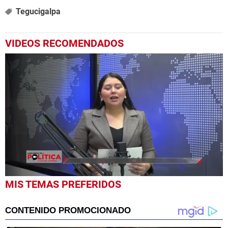
Tegucigalpa
VIDEOS RECOMENDADOS
0
MIS TEMAS PREFERIDOS
seconds
of
1
hour,
45