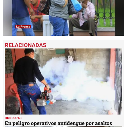
0
seconds
of
1
minute,
19
seconds
HONDURAS
En peligro operativos antidengue por asaltos