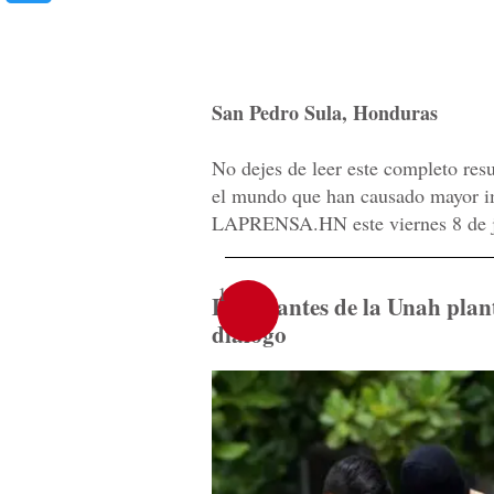
San Pedro Sula, Honduras
No dejes de leer este completo res
el mundo que han causado mayor imp
LAPRENSA.HN este viernes 8 de ju
1
Estudiantes de la Unah pla
diálogo