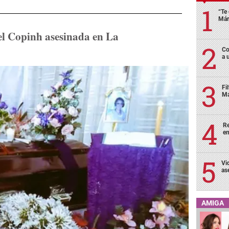
“Te 
Már
el Copinh asesinada en La
Co
a 
Fi
Má
Re
en
Vi
as
AMIGA