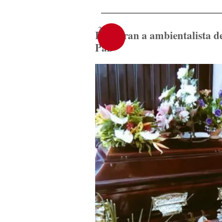
3
Entierran a ambientalista d
Paz