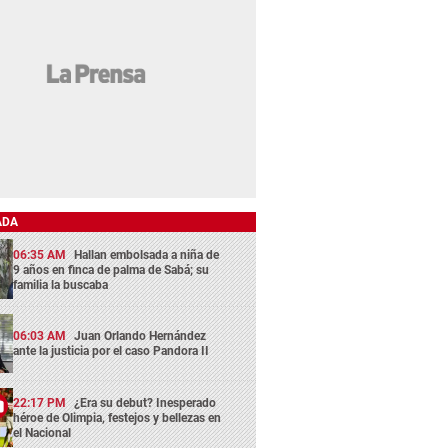
ADA
06:35 AM
Hallan embolsada a niña de
9 años en finca de palma de Sabá; su
familia la buscaba
06:03 AM
Juan Orlando Hernández
ante la justicia por el caso Pandora II
22:17 PM
¿Era su debut? Inesperado
héroe de Olimpia, festejos y bellezas en
el Nacional