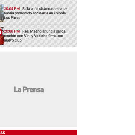
20:04 PM
Falla en el sistema de frenos
habría provocado accidente en colonia
Los Pinos
20:00 PM
Real Madrid anuncia salida,
reunión con Vini y Vozinha firma con
nuevo club
DAS