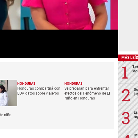
MÁS LEÍ
“Le
Sán
De
ju
Es
re
Ma