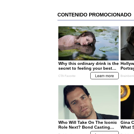
HONDURAS
HONDURAS
En un 20% bajan ingresos
Buscan a padres 
al Mario Rivas por actos
abandonado
violentos
MIS TEMAS PREFERIDOS