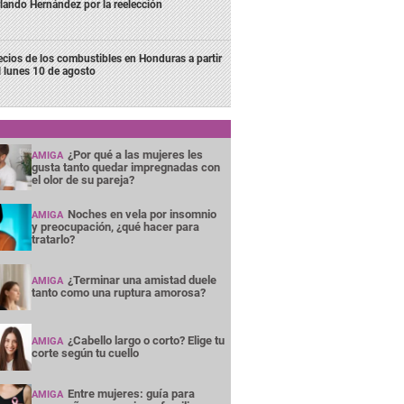
lando Hernández por la reelección
ecios de los combustibles en Honduras a partir
l lunes 10 de agosto
¿Por qué a las mujeres les
AMIGA
gusta tanto quedar impregnadas con
el olor de su pareja?
Noches en vela por insomnio
AMIGA
y preocupación, ¿qué hacer para
tratarlo?
¿Terminar una amistad duele
AMIGA
tanto como una ruptura amorosa?
¿Cabello largo o corto? Elige tu
AMIGA
corte según tu cuello
Entre mujeres: guía para
AMIGA