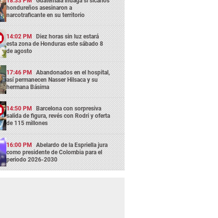
18:33 PM
Guatemala indaga si sicarios
hondureños asesinaron a
narcotraficante en su territorio
14:02 PM
Diez horas sin luz estará
esta zona de Honduras este sábado 8
de agosto
17:46 PM
Abandonados en el hospital,
así permanecen Nasser Hilsaca y su
hermana Básima
14:50 PM
Barcelona con sorpresiva
salida de figura, revés con Rodri y oferta
de 115 millones
16:00 PM
Abelardo de la Espriella jura
como presidente de Colombia para el
periodo 2026-2030