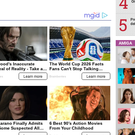
Or
Pr
de
AMIGA
HONDURAS
HONDURAS
Honduras compartirá con
Se preparan para enfrentar
EUA datos sobre viajeros
efectos del Fenómeno de El
Niño en Honduras
de niño