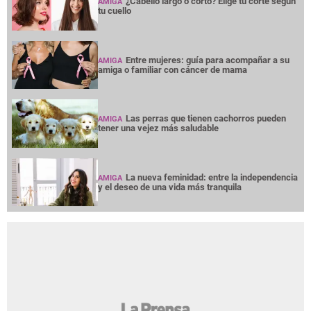
¿Cabello largo o corto? Elige tu corte según
AMIGA
tu cuello
Entre mujeres: guía para acompañar a su
AMIGA
amiga o familiar con cáncer de mama
Las perras que tienen cachorros pueden
AMIGA
tener una vejez más saludable
La nueva feminidad: entre la independencia
AMIGA
y el deseo de una vida más tranquila