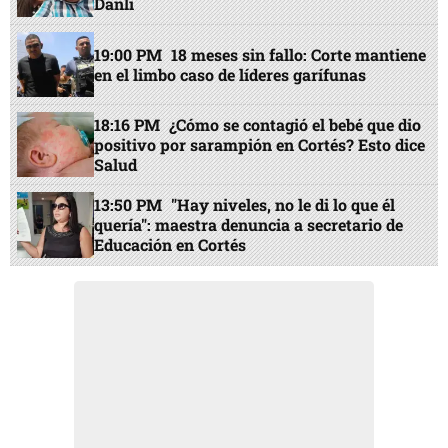
Danlí
19:00 PM
18 meses sin fallo: Corte mantiene
en el limbo caso de líderes garífunas
18:16 PM
¿Cómo se contagió el bebé que dio
positivo por sarampión en Cortés? Esto dice
Salud
13:50 PM
"Hay niveles, no le di lo que él
quería": maestra denuncia a secretario de
Educación en Cortés