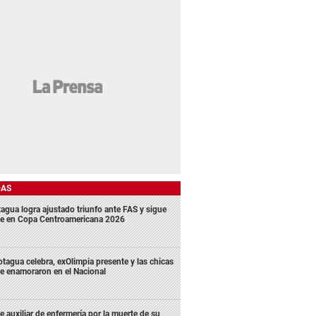
DAS
agua logra ajustado triunfo ante FAS y sigue
me en Copa Centroamericana 2026
tagua celebra, exOlimpia presente y las chicas
e enamoraron en el Nacional
e auxiliar de enfermería por la muerte de su