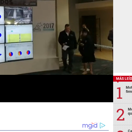
MÁS LEÍ
Mot
fir
Mo
qu
Ca