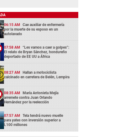
ADA
06:15 AM
Cae auxiliar de enfermería
por la muerte de su esposo en un
autolavado
07:58 AM
“Les vamos a caer a golpes”:
El relato de Bryan Sánchez, hondureño
deportado de EE UU a África
08:27 AM
Hallan a motociclista
calcinado en carretera de Belén, Lempira
08:35 AM
María Antonieta Mejía
arremete contra Juan Orlando
Hernández por la reelección
07:57 AM
Tela tendrá nuevo muelle
para yates con inversión superior a
L100 millones