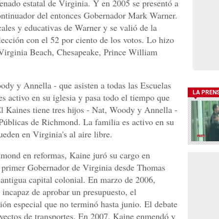
enado estatal de Virginia. Y en 2005 se presentó a
ontinuador del entonces Gobernador Mark Warner.
cales y educativas de Warner y se valió de la
lección con el 52 por ciento de los votos. Lo hizo
Virginia Beach, Chesapeake, Prince William
oody y Annella - que asisten a todas las Escuelas
LA PREN
s activo en su iglesia y pasa todo el tiempo que
 El Kaines tiene tres hijos - Nat, Woody y Annella -
 Públicas de Richmond. La familia es activo en su
eden en Virginia's al aire libre.
hmond en reformas, Kaine juró su cargo en
l primer Gobernador de Virginia desde Thomas
 antigua capital colonial. En marzo de 2006,
e incapaz de aprobar un presupuesto, el
ón especial que no terminó hasta junio. El debate
royectos de transportes. En 2007, Kaine enmendó y