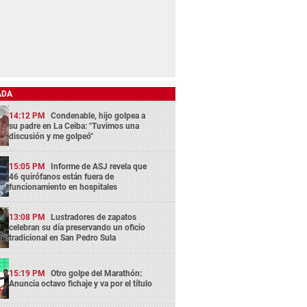
ADA
14:12 PM
Condenable, hijo golpea a
su padre en La Ceiba: "Tuvimos una
discusión y me golpeó"
15:05 PM
Informe de ASJ revela que
46 quirófanos están fuera de
funcionamiento en hospitales
13:08 PM
Lustradores de zapatos
celebran su día preservando un oficio
tradicional en San Pedro Sula
15:19 PM
Otro golpe del Marathón:
Anuncia octavo fichaje y va por el título