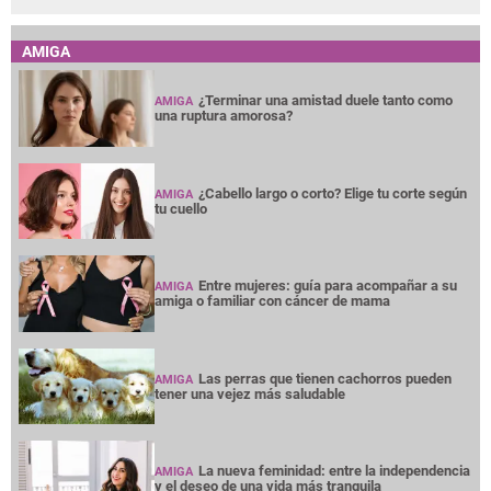
AMIGA
¿Terminar una amistad duele tanto como
AMIGA
una ruptura amorosa?
¿Cabello largo o corto? Elige tu corte según
AMIGA
tu cuello
Entre mujeres: guía para acompañar a su
AMIGA
amiga o familiar con cáncer de mama
Las perras que tienen cachorros pueden
AMIGA
tener una vejez más saludable
La nueva feminidad: entre la independencia
AMIGA
y el deseo de una vida más tranquila