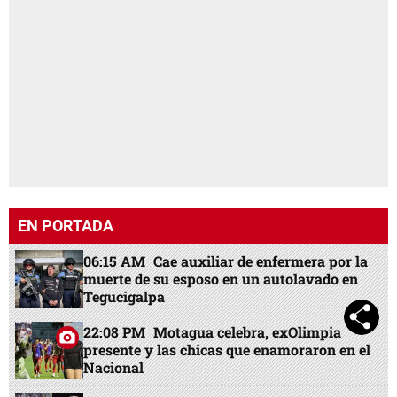
EN PORTADA
06:15 AM
Cae auxiliar de enfermera por la
muerte de su esposo en un autolavado en
Tegucigalpa
22:08 PM
Motagua celebra, exOlimpia
presente y las chicas que enamoraron en el
Nacional