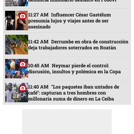
11:27 AM
Influencer César Gastélum
presumía lujos y viajes antes de ser
asesinado
11:42 AM
Derrumbe en obra de construcción
deja trabajadores soterrados en Roatán
10:45 AM
Neymar pierde el control:
discusión, insultos y polémica en la Copa
11:40 AM
"Los paquetes iban untados de
café": capturan a tres hombres con
millonaria suma de dinero en La Ceiba