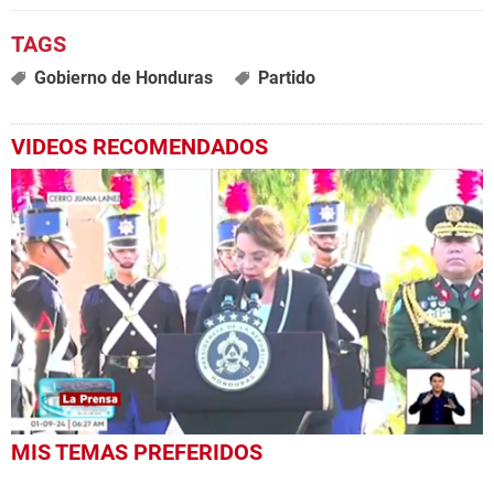
Gobierno de Honduras
Partido
VIDEOS RECOMENDADOS
0
MIS TEMAS PREFERIDOS
seconds
of