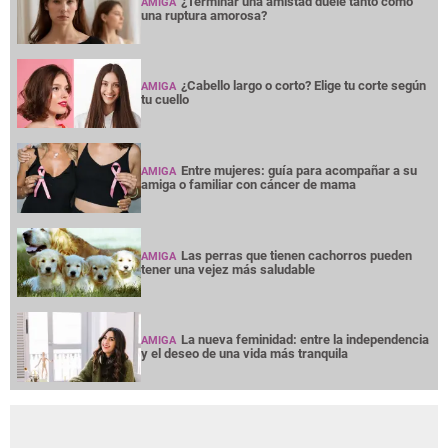
¿Terminar una amistad duele tanto como
AMIGA
una ruptura amorosa?
¿Cabello largo o corto? Elige tu corte según
AMIGA
tu cuello
Entre mujeres: guía para acompañar a su
AMIGA
amiga o familiar con cáncer de mama
Las perras que tienen cachorros pueden
AMIGA
tener una vejez más saludable
La nueva feminidad: entre la independencia
AMIGA
y el deseo de una vida más tranquila