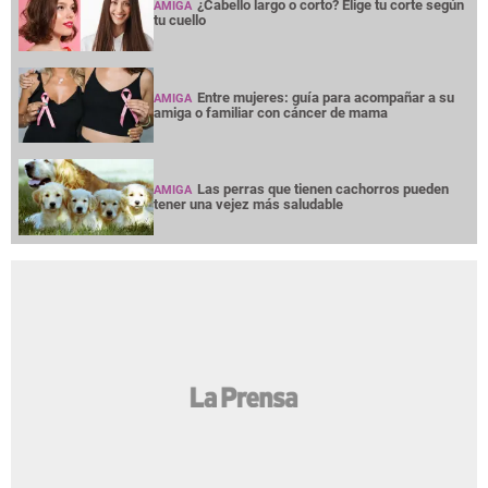
¿Cabello largo o corto? Elige tu corte según
AMIGA
tu cuello
Entre mujeres: guía para acompañar a su
AMIGA
amiga o familiar con cáncer de mama
Las perras que tienen cachorros pueden
AMIGA
tener una vejez más saludable