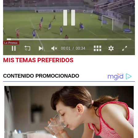
0
MIS TEMAS PREFERIDOS
seconds
of
34
seconds