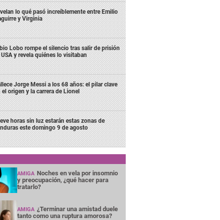
velan lo qué pasó increíblemente entre Emilio
aguirre y Virginia
bio Lobo rompe el silencio tras salir de prisión
 USA y revela quiénes lo visitaban
llece Jorge Messi a los 68 años: el pilar clave
 el origen y la carrera de Lionel
eve horas sin luz estarán estas zonas de
nduras este domingo 9 de agosto
Noches en vela por insomnio
AMIGA
y preocupación, ¿qué hacer para
tratarlo?
¿Terminar una amistad duele
AMIGA
tanto como una ruptura amorosa?