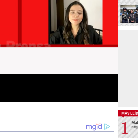
MÁS LEÍ
Mat
neg