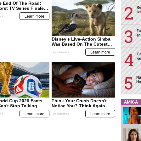
Re
Iz
Fa
en
Fa
en
Nu
Ho
AMIGA