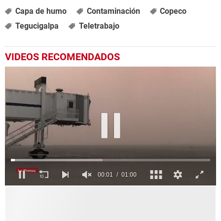
Capa de humo
Contaminación
Copeco
Tegucigalpa
Teletrabajo
VIDEOS RECOMENDADOS
0
seconds
of
1
minute,