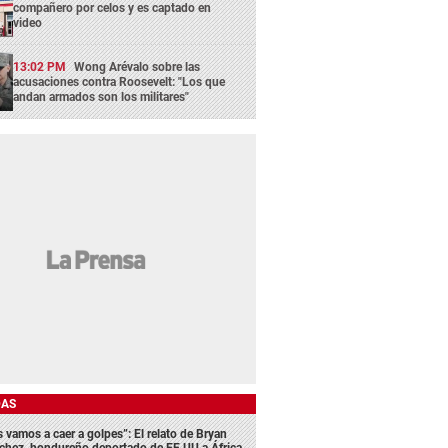
compañero por celos y es captado en
video
13:02 PM
Wong Arévalo sobre las
acusaciones contra Roosevelt: "Los que
andan armados son los militares"
DAS
s vamos a caer a golpes”: El relato de Bryan