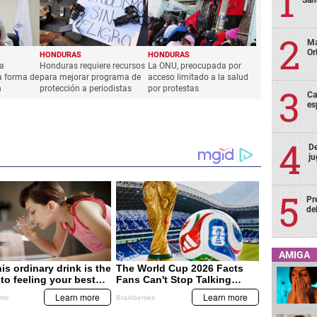
Sán
Ma
Or
HONDURAS
HONDURAS
ra
Honduras requiere recursos
La ONU, preocupada por
a forma de
para mejorar programa de
acceso limitado a la salud
h
protección a periodistas
por protestas
Ca
es
De
ju
Pr
de
AMIGA