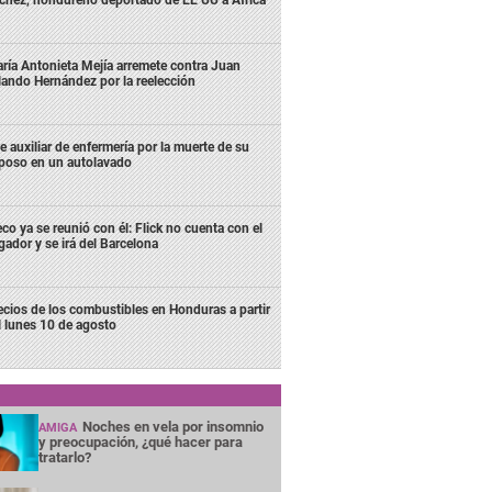
chez, hondureño deportado de EE UU a África
ría Antonieta Mejía arremete contra Juan
lando Hernández por la reelección
e auxiliar de enfermería por la muerte de su
poso en un autolavado
co ya se reunió con él: Flick no cuenta con el
gador y se irá del Barcelona
ecios de los combustibles en Honduras a partir
l lunes 10 de agosto
Noches en vela por insomnio
AMIGA
y preocupación, ¿qué hacer para
tratarlo?