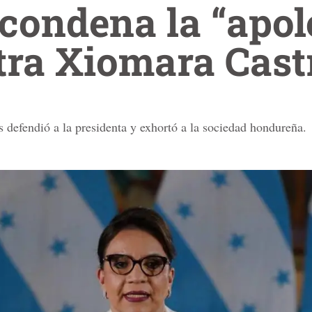
condena la “apol
tra Xiomara Cast
defendió a la presidenta y exhortó a la sociedad hondureña.