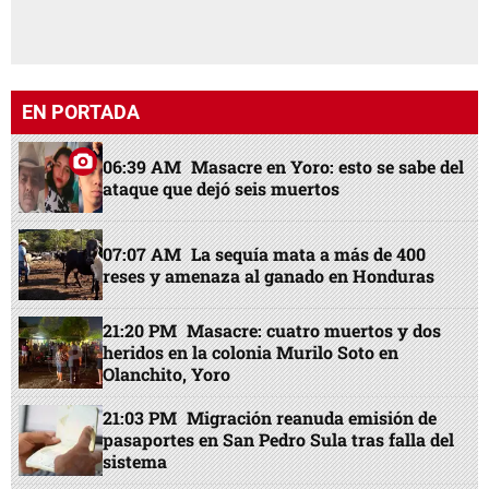
EN PORTADA
06:39 AM
Masacre en Yoro: esto se sabe del
ataque que dejó seis muertos
07:07 AM
La sequía mata a más de 400
reses y amenaza al ganado en Honduras
21:20 PM
Masacre: cuatro muertos y dos
heridos en la colonia Murilo Soto en
Olanchito, Yoro
21:03 PM
Migración reanuda emisión de
pasaportes en San Pedro Sula tras falla del
sistema