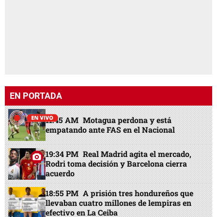
EN PORTADA
11:45 AM
Motagua perdona y está
empatando ante FAS en el Nacional
19:34 PM
Real Madrid agita el mercado,
Rodri toma decisión y Barcelona cierra
acuerdo
18:55 PM
A prisión tres hondureños que
llevaban cuatro millones de lempiras en
efectivo en La Ceiba