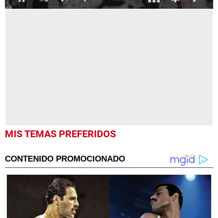
0
seconds
of
56
seconds
MIS TEMAS PREFERIDOS