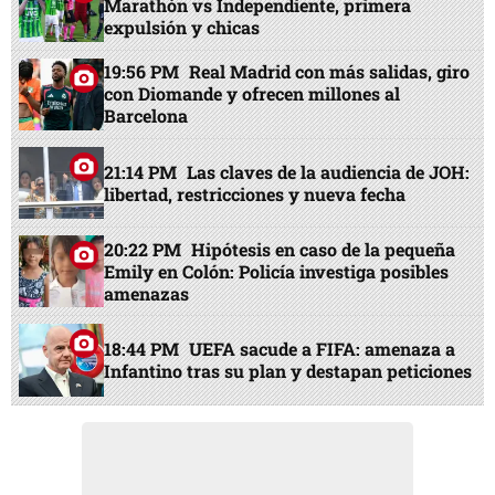
Marathón vs Independiente, primera
expulsión y chicas
19:56 PM
Real Madrid con más salidas, giro
con Diomande y ofrecen millones al
Barcelona
21:14 PM
Las claves de la audiencia de JOH:
libertad, restricciones y nueva fecha
20:22 PM
Hipótesis en caso de la pequeña
Emily en Colón: Policía investiga posibles
amenazas
18:44 PM
UEFA sacude a FIFA: amenaza a
Infantino tras su plan y destapan peticiones