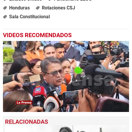
Honduras
Rotaciones CSJ
Sala Constitucional
VIDEOS RECOMENDADOS
0
seconds
of
1