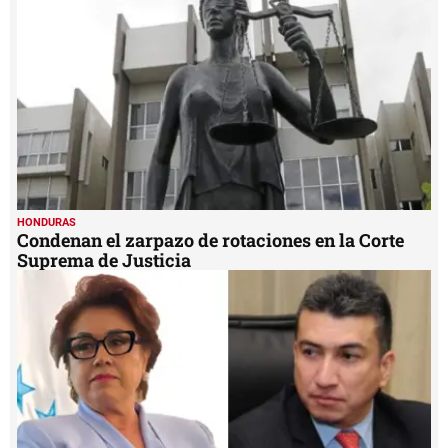
minute,
19
seconds
HONDURAS
Condenan el zarpazo de rotaciones en la Corte
Suprema de Justicia