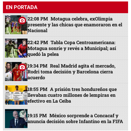
EN PORTADA
22:08 PM
Motagua celebra, exOlimpia
presente y las chicas que enamoraron en el
Nacional
22:42 PM
Tabla Copa Centroamericana:
Motagua sonríe y revés a Municipal; así
quedó la pelea
19:34 PM
Real Madrid agita el mercado,
Rodri toma decisión y Barcelona cierra
acuerdo
18:55 PM
A prisión tres hondureños que
llevaban cuatro millones de lempiras en
efectivo en La Ceiba
19:15 PM
México sorprende a Concacaf y
anuncia decisión sobre Infantino en la FIFA