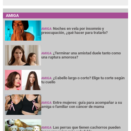
AMIGA
Noches en vela por insomnio y
AMIGA
preocupación, ¿qué hacer para tratarlo?
¿Terminar una amistad duele tanto como
AMIGA
una ruptura amorosa?
¿Cabello largo o corto? Elige tu corte según
AMIGA
tu cuello
Entre mujeres: guía para acompañar a su
AMIGA
amiga o familiar con cáncer de mama
Las perras que tienen cachorros pueden
AMIGA