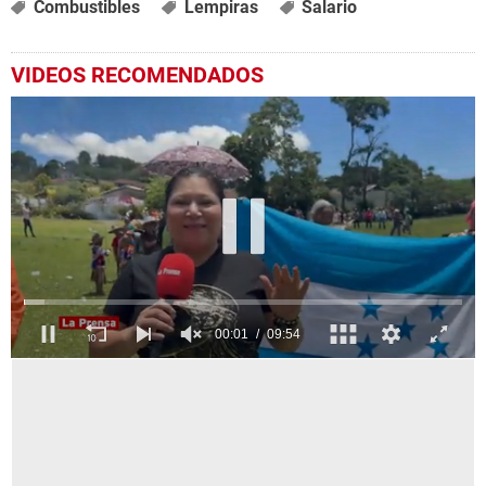
Combustibles
Lempiras
Salario
VIDEOS RECOMENDADOS
0
seconds
of
9
minutes,
54
seconds