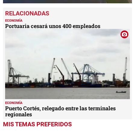
0
seconds
of
2
ECONOMÍA
minutes,
Portuaria cesará unos 400 empleados
49
seconds
ECONOMÍA
Puerto Cortés, relegado entre las terminales
regionales
MIS TEMAS PREFERIDOS