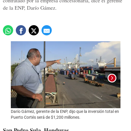
contratado por la empresa concesionaria, dice el gerente
de la ENP, Darío Gámez.
Foto:
Darío Gámez, gerente de la ENP, dijo que la inversión total en
Puerto Cortés será de $1,200 millones.
San Pedro Sula, Honduras