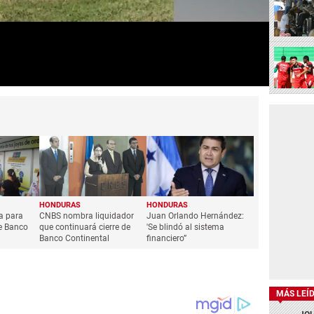
HONDURAS
HONDURAS
a para
CNBS nombra liquidador
Juan Orlando Hernández:
de Banco
que continuará cierre de
'Se blindó al sistema
Banco Continental
financiero”
MÁS LEÍ