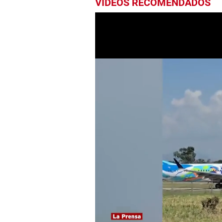
VIDEOS RECOMENDADOS
0
seconds
of
2