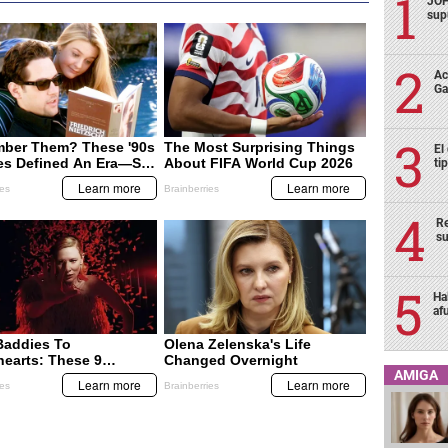
JOH
sup
Ac
Ga
El
ti
Re
su
Ha
af
AMIGA