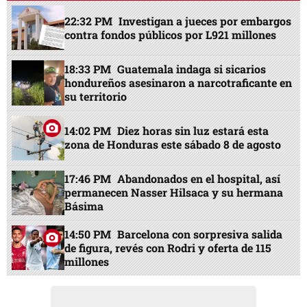
22:32 PM
Investigan a jueces por embargos
contra fondos públicos por L921 millones
18:33 PM
Guatemala indaga si sicarios
hondureños asesinaron a narcotraficante en
su territorio
14:02 PM
Diez horas sin luz estará esta
zona de Honduras este sábado 8 de agosto
17:46 PM
Abandonados en el hospital, así
permanecen Nasser Hilsaca y su hermana
Básima
14:50 PM
Barcelona con sorpresiva salida
de figura, revés con Rodri y oferta de 115
millones