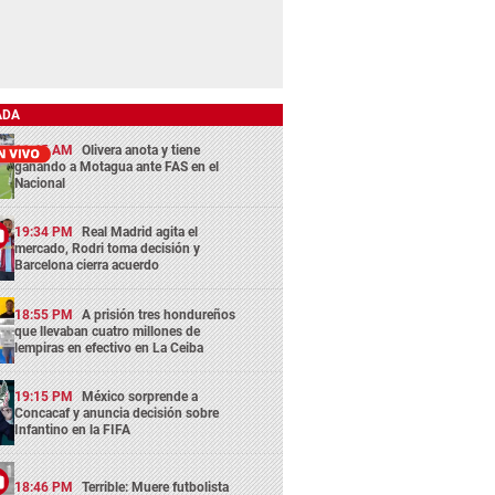
ADA
11:45 AM
Olivera anota y tiene
ganando a Motagua ante FAS en el
Nacional
19:34 PM
Real Madrid agita el
mercado, Rodri toma decisión y
Barcelona cierra acuerdo
18:55 PM
A prisión tres hondureños
que llevaban cuatro millones de
lempiras en efectivo en La Ceiba
19:15 PM
México sorprende a
Concacaf y anuncia decisión sobre
Infantino en la FIFA
18:46 PM
Terrible: Muere futbolista