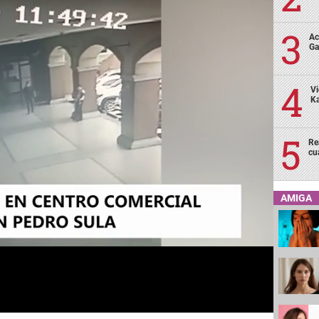
Ac
Ga
Vi
Ka
Re
cu
AMIGA