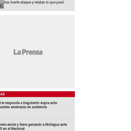
tras fuerte ataque y relatan lo que pasó
DAS
 le responde a Dagoberto Aspra ante
uestas amenazas en audiencia
ivera anota y tiene ganando a Motagua ante
S en el Nacional