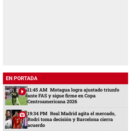
EN PORTADA
11:45 AM
Motagua logra ajustado triunfo
ante FAS y sigue firme en Copa
Centroamericana 2026
19:34 PM
Real Madrid agita el mercado,
Rodri toma decisión y Barcelona cierra
acuerdo