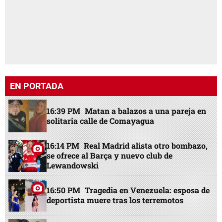
EN PORTADA
16:39 PM
Matan a balazos a una pareja en
solitaria calle de Comayagua
16:14 PM
Real Madrid alista otro bombazo,
se ofrece al Barça y nuevo club de
Lewandowski
16:50 PM
Tragedia en Venezuela: esposa de
deportista muere tras los terremotos