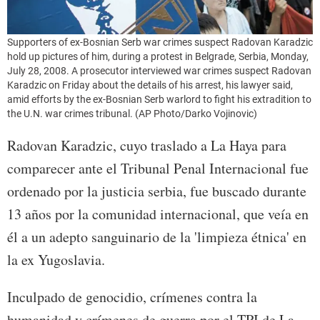
Supporters of ex-Bosnian Serb war crimes suspect Radovan Karadzic
hold up pictures of him, during a protest in Belgrade, Serbia, Monday,
July 28, 2008. A prosecutor interviewed war crimes suspect Radovan
Karadzic on Friday about the details of his arrest, his lawyer said,
amid efforts by the ex-Bosnian Serb warlord to fight his extradition to
the U.N. war crimes tribunal. (AP Photo/Darko Vojinovic)
Radovan Karadzic, cuyo traslado a La Haya para
comparecer ante el Tribunal Penal Internacional fue
ordenado por la justicia serbia, fue buscado durante
13 años por la comunidad internacional, que veía en
él a un adepto sanguinario de la 'limpieza étnica' en
la ex Yugoslavia.
Inculpado de genocidio, crímenes contra la
humanidad y crímenes de guerra por el TPI de La