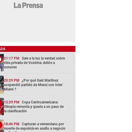
ADA
21:17 PM
Sale a la luz la verdad sobre
vida privada de Vozinha: Adiós a
rumores
20:29 PM
¿Por qué Said Martínez
suspendió partido de Messi con Inter
Miami ?
13:29 PM
Copa Centroamericana:
Olimpia remonta y queda a un paso de
la clasificación
18:46 PM
Capturan a venezolano por
muerte de expolicía en asalto a negocio