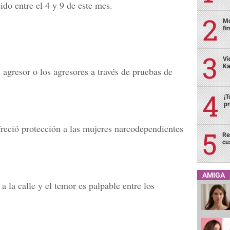
ido entre el 4 y 9 de este mes.
Mo
fi
Vi
Ka
l agresor o los agresores a través de pruebas de
¡T
pr
reció protección a las mujeres narcodependientes
Re
cu
AMIGA
 a la calle y el temor es palpable entre los