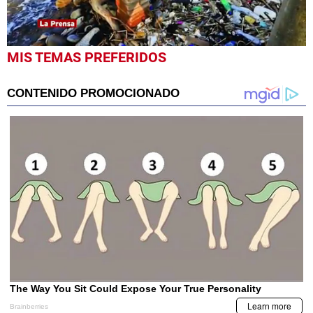
0
MIS TEMAS PREFERIDOS
seconds
of
59
seconds