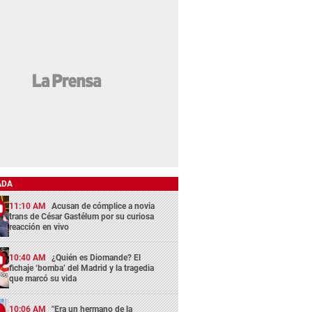
ADA
11:10 AM
Acusan de cómplice a novia
trans de César Gastélum por su curiosa
reacción en vivo
10:40 AM
¿Quién es Diomande? El
fichaje ‘bomba’ del Madrid y la tragedia
que marcó su vida
10:06 AM
"Era un hermano de la