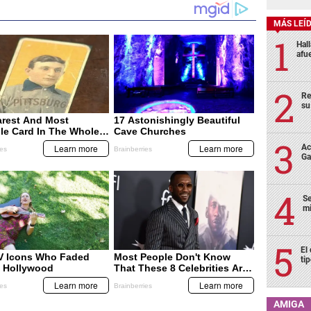
MÁS LEÍ
Hal
afu
Re
su
Ac
Ga
Se
mi
El
ti
AMIGA