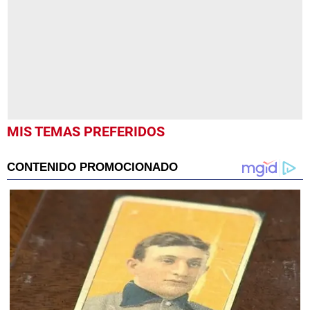
minutes,
13
seconds
MIS TEMAS PREFERIDOS