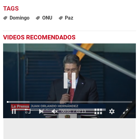
Domingo
ONU
Paz
VIDEOS RECOMENDADOS
0
seconds
of
2