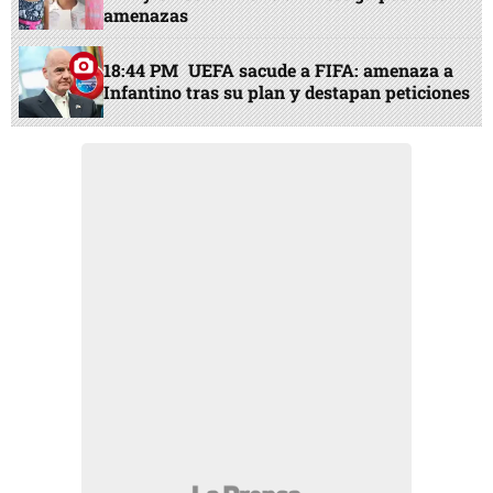
amenazas
18:44 PM
UEFA sacude a FIFA: amenaza a
Infantino tras su plan y destapan peticiones