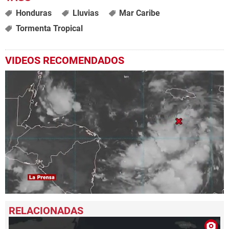
Honduras
Lluvias
Mar Caribe
Tormenta Tropical
VIDEOS RECOMENDADOS
0
seconds
of
59