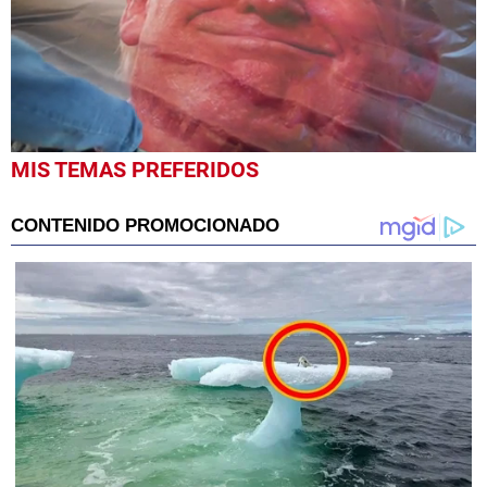
0
MIS TEMAS PREFERIDOS
seconds
of
52
seconds