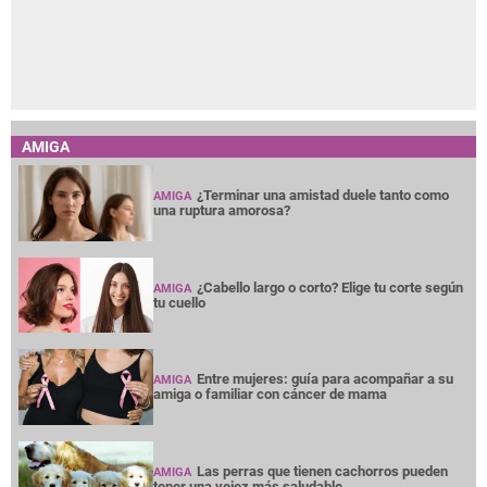
AMIGA
¿Terminar una amistad duele tanto como
AMIGA
una ruptura amorosa?
¿Cabello largo o corto? Elige tu corte según
AMIGA
tu cuello
Entre mujeres: guía para acompañar a su
AMIGA
amiga o familiar con cáncer de mama
Las perras que tienen cachorros pueden
AMIGA
tener una vejez más saludable