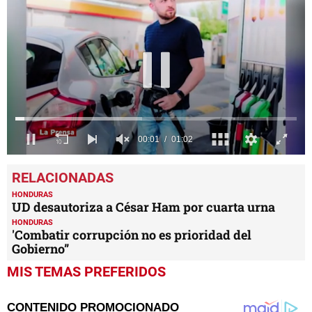
0
seconds
of
1
HONDURAS
minute,
UD desautoriza a César Ham por cuarta urna
2
HONDURAS
seconds
'Combatir corrupción no es prioridad del
Gobierno”
MIS TEMAS PREFERIDOS