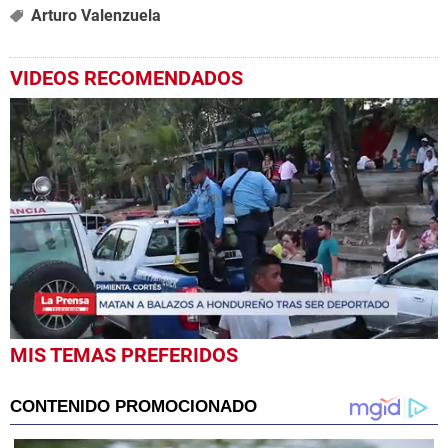
Arturo Valenzuela
VIDEOS RECOMENDADOS
0
MIS TEMAS PREFERIDOS
seconds
of
46
seconds