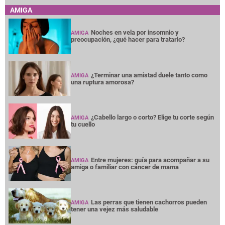
AMIGA
Noches en vela por insomnio y
AMIGA
preocupación, ¿qué hacer para tratarlo?
¿Terminar una amistad duele tanto como
AMIGA
una ruptura amorosa?
¿Cabello largo o corto? Elige tu corte según
AMIGA
tu cuello
Entre mujeres: guía para acompañar a su
AMIGA
amiga o familiar con cáncer de mama
Las perras que tienen cachorros pueden
AMIGA
tener una vejez más saludable