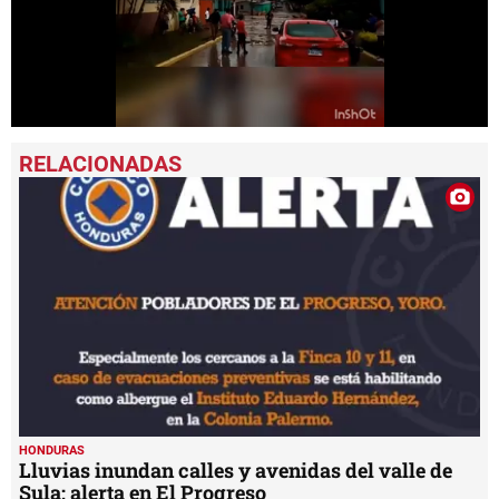
0
seconds
of
4
minutes,
6
seconds
HONDURAS
Lluvias inundan calles y avenidas del valle de
Sula; alerta en El Progreso