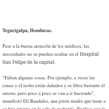
A la 
sumar
Tegucigalpa, Honduras.
Pese a la buena atención de los médicos, las
necesidades no se pueden ocultar en el
Hospital
San Felipe de la capital.
“Faltan algunas cosas. Por ejemplo, a veces las
cunas y el techo están dañados y se filtra bastante el
sereno, pero poco a poco se van a ir haciendo”,
manifestó Eli Raudales, una joven madre que tiene a
su hija interna en la sala de pediatría. Explica que la